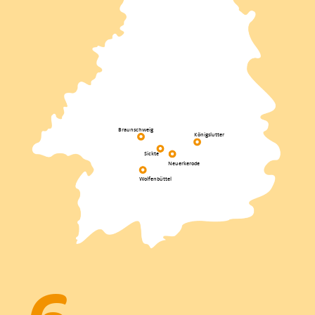
Braunschweig
Königslutter
Sickte
Neuerkerode
Wolfenbüttel